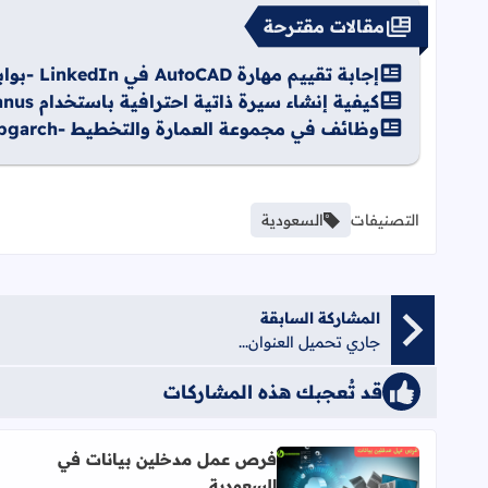
مقالات مقترحة
إجابة تقييم مهارة AutoCAD في LinkedIn -بوابة الغصون المهنية
كيفية إنشاء سيرة ذاتية احترافية باستخدام Manus: دليلك الشامل للحصول على الوظيفة المثالية
وظائف في مجموعة العمارة والتخطيط -apgarch
التصنيفات
السعودية
المشاركة السابقة
جاري تحميل العنوان...
قد تُعجبك هذه المشاركات
فرص عمل مدخلين بيانات في
السعودية