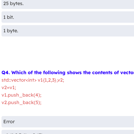
25 bytes.
1 bit.
1 byte.
Q4. Which of the following shows the contents of vecto
std::vector<int> v1{1,2,3},v2;
v2=v1;
v1.push_back(4);
v2.push_back(5);
Error