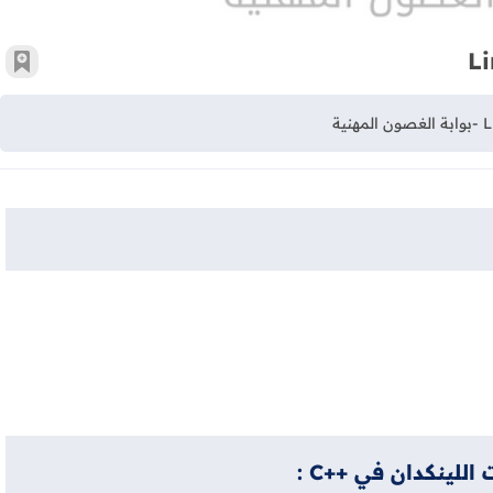
أضف 
للينكدان في ++C :