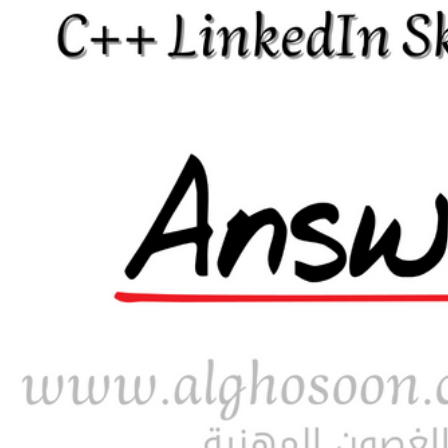
إجابة تقييم المهارات لـ ++C على LinkedIn