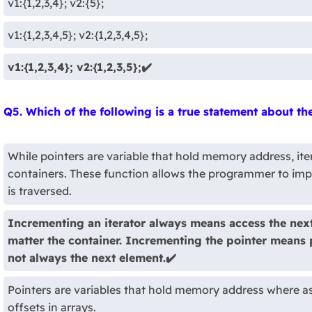
v1:{1,2,3,4}; v2:{5};
v1:{1,2,3,4,5}; v2:{1,2,3,4,5};
v1:{1,2,3,4}; v2:{1,2,3,5};✔️
Q5. Which of the following is a true statement about th
While pointers are variable that hold memory address, ite
containers. These function allows the programmer to imp
is traversed.
Incrementing an iterator always means access the next 
matter the container. Incrementing the pointer means 
not always the next element.✔️
Pointers are variables that hold memory address where as 
offsets in arrays.